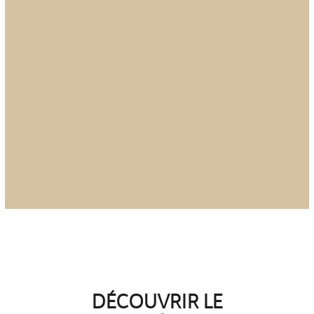
ÉVÈNEMENTS PRIVÉS ET
SÉMINAIRES
Avec ses 175 m
carré, notre salle
2
Nominoë est à votre disposition à la
demie-journée, journée ou encore
semaine.
DÉCOUVRIR LE