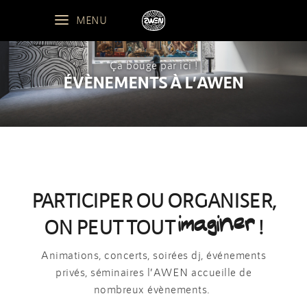
MENU
Ça bouge par ici !
ÉVÈNEMENTS À L’AWEN
PARTICIPER OU ORGANISER,
imaginer
ON PEUT TOUT
!
Animations, concerts, soirées dj, événements
privés, séminaires l’AWEN accueille de
nombreux évènements.